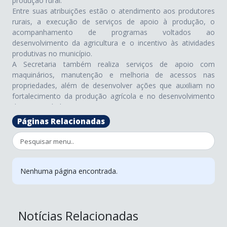
produção rural.
Entre suas atribuições estão o atendimento aos produtores
rurais, a execução de serviços de apoio à produção, o
acompanhamento de programas voltados ao
desenvolvimento da agricultura e o incentivo às atividades
produtivas no município.
A Secretaria também realiza serviços de apoio com
maquinários, manutenção e melhoria de acessos nas
propriedades, além de desenvolver ações que auxiliam no
fortalecimento da produção agrícola e no desenvolvimento
das propriedades rurais.
Doutor Ulysses possui grande parte de seu território em área
Páginas Relacionadas
rural, com forte presença da agricultura familiar e destaque
na produção de citros, especialmente a tangerina ponkan,
atividade que tem grande importância para a economia local
.
Por meio dessas ações, a Secretaria Municipal de Agricultura
trabalha para apoiar os produtores, incentivar a produção e
Nenhuma página encontrada.
contribuir para o desenvolvimento do município.
Notícias Relacionadas