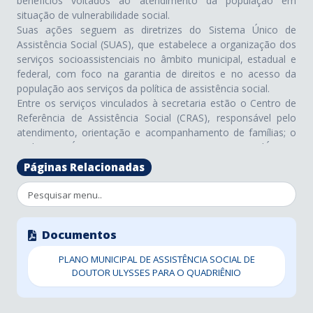
benefícios voltados ao atendimento da população em
situação de vulnerabilidade social.
Suas ações seguem as diretrizes do Sistema Único de
Assistência Social (SUAS), que estabelece a organização dos
serviços socioassistenciais no âmbito municipal, estadual e
federal, com foco na garantia de direitos e no acesso da
população aos serviços da política de assistência social.
Entre os serviços vinculados à secretaria estão o Centro de
Referência de Assistência Social (CRAS), responsável pelo
atendimento, orientação e acompanhamento de famílias; o
Cadastro Único para Programas Sociais (CadÚnico),
destinado ao registro e atualização das informações das
Páginas Relacionadas
famílias de baixa renda para acesso a programas sociais,
entre outros serviços e ações que compõem a rede de
atendimento socioassistencial do município.
Também integram as ações da secretaria as atividades
Documentos
comunitárias de convivência e fortalecimento de vínculos,
realizadas por meio de grupos como o Grupo de Mulheres,
PLANO MUNICIPAL DE ASSISTÊNCIA SOCIAL DE
Grupo de Idosos, e outros desenvolvidos junto às
DOUTOR ULYSSES PARA O QUADRIÊNIO
comunidades. O setor também contempla o auxílio e
acompanhamento de famílias em situação de vulnerabilidade
social, bem como orientações e encaminhamentos