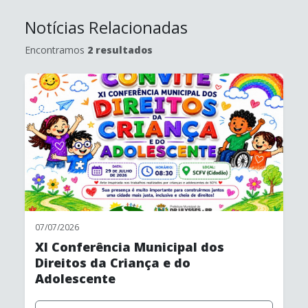
relacionados à assistência jurídica.
Notícias Relacionadas
As atividades desenvolvidas integram a política
municipal de assistência social e compõem a rede
Encontramos
2 resultados
de atendimento voltada à garantia de direitos e ao
acesso da população aos serviços socioassistenciais
no município de Doutor Ulysses.
07/07/2026
XI Conferência Municipal dos
Direitos da Criança e do
Adolescente