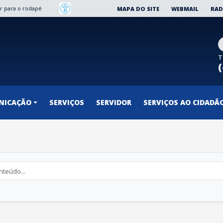
Ir para o rodapé
MAPA DO SITE
WEBMAIL
RAD
PORTAL DA TRANSPARÊNCIA
SO
T
NICAÇÃO
SERVIÇOS
SERVIDOR
SERVIÇOS AO CIDADÃ