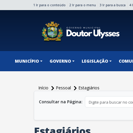
1 Ir para o conteúdo
2 Ir para o menu
3 Ir para a busca
4 
conteúdo do menu
MUNICÍPIO
GOVERNO
LEGISLAÇÃO
COMU
Início
Pessoal
Estagiários
conteúdo principal
Consultar na Página:
Estagiários