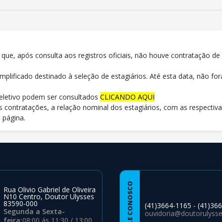
 que, após consulta aos registros oficiais, não houve contratação de
plificado destinado à seleção de estagiários. Até esta data, não f
eletivo podem ser consultados
CLICANDO AQUI
 contratações, a relação nominal dos estagiários, com as respectiv
a página.
FALE CONOSCO
Rua Olivio Gabriel de Oliveira
N10 Centro, Doutor Ulysses
83590-000
(41)3664-1165 - (41)36
Segunda a Sexta-
ouvidoria@doutorulysses
feira:
08:00 ás 11:30 / 13:00