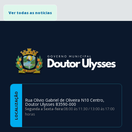
Ver todas as notícias
conteúdo
rodapé
LOCALIZAÇÃO
Rua Olivio Gabriel de Oliveira N10 Centro,
Doutor Ulysses 83590-000
Segunda a Sexta-feira:
08:00 ás 11:30 / 13:00 ás 17:00
horas