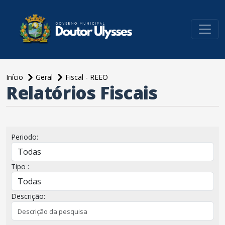
conteúdo do menu
Início
Geral
Fiscal - REEO
Relatórios Fiscais
conteúdo
principal
Periodo:
Tipo :
Descrição: